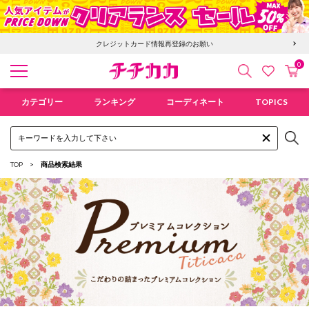
クレジットカード情報再登録のお願い
0
検索
カ
お気に入
チチカカ オンラインショップ
カテゴリー
ランキング
コーディネート
TOPICS
TOP
商品検索結果