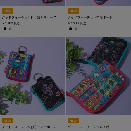
NEW
NEW
グッドフォーチュン折り畳み傘ケース
グッドフォーチュン巾着ポーチ
￥1,980
￥1,980
(税込)
(税込)
NEW
NEW
グッドフォーチュンお守りミニポーチ
グッドフォーチュンマルチポーチ