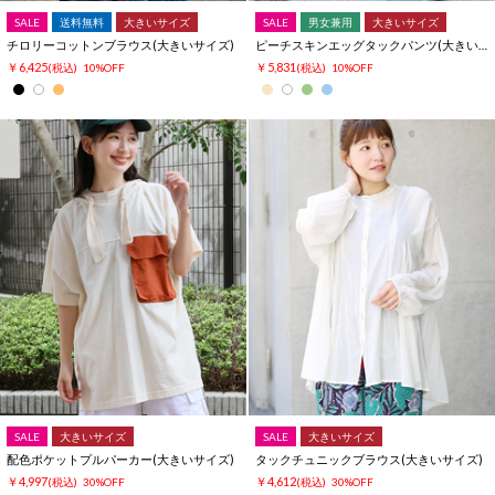
SALE
送料無料
大きいサイズ
SALE
男女兼用
大きいサイズ
チロリーコットンブラウス(大きいサイズ)
ピーチスキンエッグタックパンツ(大きいサイズ)
￥6,425
￥5,831
(税込)
10%OFF
(税込)
10%OFF
SALE
大きいサイズ
SALE
大きいサイズ
配色ポケットプルパーカー(大きいサイズ)
タックチュニックブラウス(大きいサイズ)
￥4,997
￥4,612
(税込)
30%OFF
(税込)
30%OFF