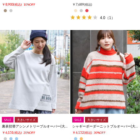
￥8,900
￥7,689
(税込)
10%OFF
(税込)
4.0
（1）
SALE
大きいサイズ
SALE
大きいサイズ
裏表切替アシンメトリープルオーバー(大きいサイズ)
シャギーボーダーニットプルオーバー(大きいサイズ)
￥6,151
￥6,152
(税込)
20%OFF
(税込)
30%OFF