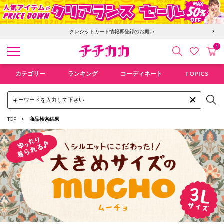
6,400円以上で送料無料！新規会員登録で300pt贈呈！
1
検索
カ
お気に入
チチカカ オンラインショップ
カテゴリー
ランキング
コーディネート
TOPICS
TOP
商品検索結果