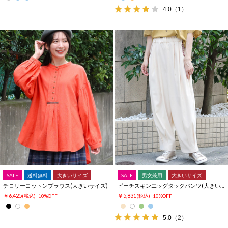
4.0
（1）
SALE
送料無料
大きいサイズ
SALE
男女兼用
大きいサイズ
チロリーコットンブラウス(大きいサイズ)
ピーチスキンエッグタックパンツ(大きいサイズ)
￥6,425
￥5,831
(税込)
10%OFF
(税込)
10%OFF
5.0
（2）