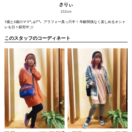
さりぃ
152cm
7歳と3歳のママ*｡໒꒱°*。アラフォー真っ只中！ 年齢関係なく楽しめるオシャ
レを日々探究中¨̮☆
このスタッフのコーディネート