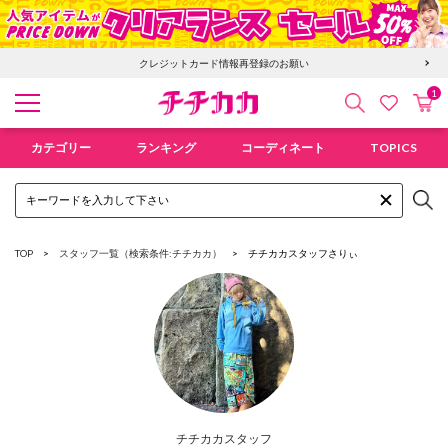
クレジットカード情報再登録のお願い
1
検索
カ
お気に入
チチカカ オンラインショップ
カテゴリー
ランキング
コーディネート
TOPICS
TOP
スタッフ一覧（検索条件:チチカカ）
チチカカスタッフ
さりぃ
チチカカスタッフ