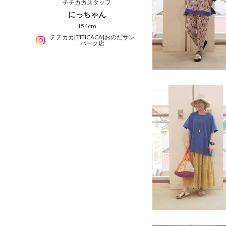
チチカカスタッフ
にっちゃん
154cm
チチカカ[TITICACA]おのだサン
パーク店