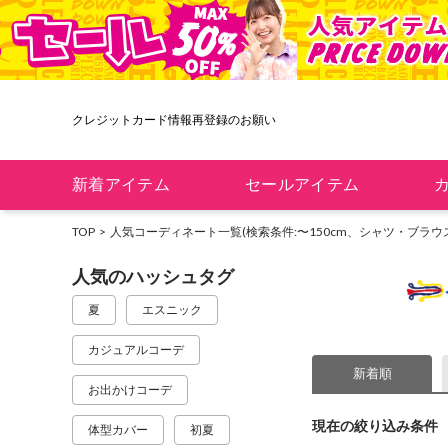
クレジットカード情報再登録のお願い
新着アイテム
セールアイテム
TOP
人気コーディネート一覧
(検索条件:〜150cm、シャツ・ブラウ
人気のハッシュタグ
夏
エスニック
カジュアルコーデ
新着順
お出かけコーデ
現在の絞り込み条件
体型カバー
初夏