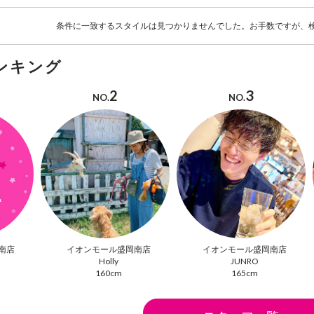
条件に一致するスタイルは見つかりませんでした。お手数ですが、
ンキング
2
3
NO.
NO.
南店
イオンモール盛岡南店
イオンモール盛岡南店
Holly
JUNRO
160cm
165cm