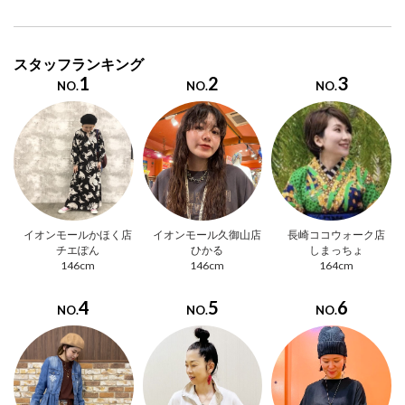
スタッフランキング
1
2
3
NO.
NO.
NO.
イオンモールかほく店
イオンモール久御山店
長崎ココウォーク店
チエぽん
ひかる
しまっちょ
146cm
146cm
164cm
4
5
6
NO.
NO.
NO.