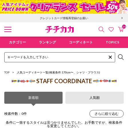
クレジットカード情報再登録のお願い
34
検索
カ
お気に入
チチカカ オンラインショップ
カテゴリー
ランキング
コーディネート
TOPICS
TOP
人気コーディネート一覧
(検索条件:170cm〜、シャツ・ブラウス)
STAFF COORDINATE
新着順
人気順
検索件数：0件
さらに絞り込む
条件に一致するスタイルは見つかりませんでした。お手数ですが、検索条件
を変更してください。