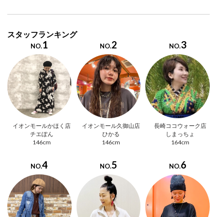
スタッフランキング
1
2
3
NO.
NO.
NO.
イオンモールかほく店
イオンモール久御山店
長崎ココウォーク店
チエぽん
ひかる
しまっちょ
146cm
146cm
164cm
4
5
6
NO.
NO.
NO.