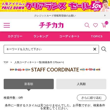
クレジットカード情報再登録のお願い
23
検索
カ
お気に入
チチカカ オンラインショップ
カテゴリー
ランキング
コーディネート
TOPICS
TOP
人気コーディネート一覧
(検索条件:170cm〜)
STAFF COORDINATE
新着順
人気順
検索件数：0件
さらに絞り込む
条件に一致するスタイルは見つかりませんでした。お手数ですが、検索条件
を変更してください。