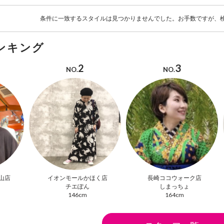
条件に一致するスタイルは見つかりませんでした。お手数ですが、
ンキング
2
3
NO.
NO.
山店
イオンモールかほく店
長崎ココウォーク店
チエぽん
しまっちょ
146cm
164cm