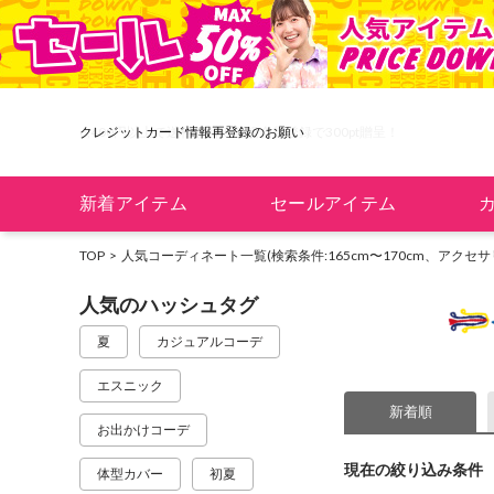
6,400円以上で送料無料！新規会員登録で300pt贈呈！
クレジットカード情報再登録のお願い
新着アイテム
セールアイテム
TOP
人気コーディネート一覧
(検索条件:165cm〜170cm、アクセサ
人気のハッシュタグ
夏
カジュアルコーデ
エスニック
新着順
お出かけコーデ
現在の絞り込み条件
体型カバー
初夏