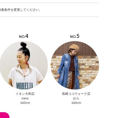
検索条件を変更してください。
4
5
NO.
NO.
イオン大和店
長崎ココウォーク店
nana
おら
163cm
160cm