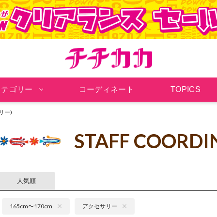
チチカカ オンラインシ
カテゴリー
コーディネート
TOPICS
リー)
STAFF COORDI
人気順
165cm〜170cm
アクセサリー