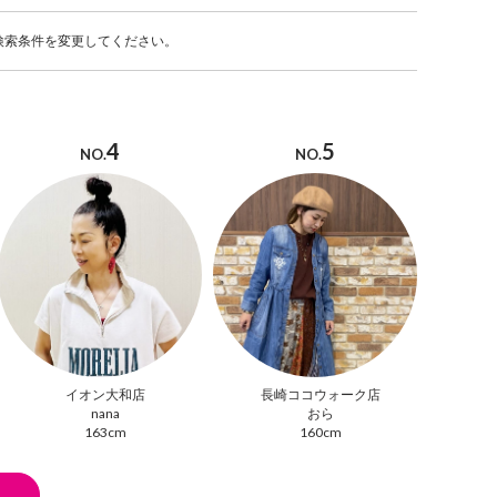
検索条件を変更してください。
4
5
NO.
NO.
イオン大和店
長崎ココウォーク店
nana
おら
163cm
160cm