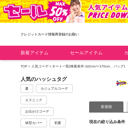
クレジットカード情報再登録のお願い
新着アイテム
セールアイテム
TOP
人気コーディネート一覧
(検索条件:165cm〜170cm、バッグ)
人気のハッシュタグ
夏
カジュアルコーデ
エスニック
新着順
お出かけコーデ
現在の絞り込み条件
体型カバー
初夏