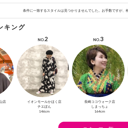
条件に一致するスタイルは見つかりませんでした。お手数ですが、
ンキング
2
3
NO.
NO.
山店
イオンモールかほく店
長崎ココウォーク店
チエぽん
しまっちょ
146cm
164cm