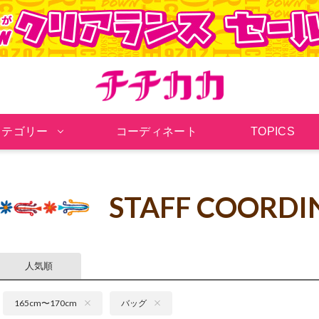
チチカカ オンラインシ
カテゴリー
コーディネート
TOPICS
STAFF COORDI
人気順
165cm〜170cm
バッグ