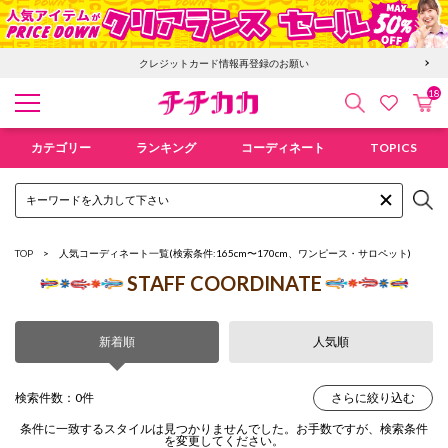
クレジットカード情報再登録のお願い
18
検索
カ
お気に入
チチカカ オンラインショップ
カテゴリー
ランキング
コーディネート
TOPICS
TOP
人気コーディネート一覧
(検索条件:165cm〜170cm、ワンピース・サロペット)
STAFF COORDINATE
新着順
人気順
検索件数：0件
さらに絞り込む
条件に一致するスタイルは見つかりませんでした。お手数ですが、検索条件
を変更してください。