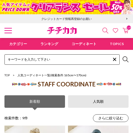
クレジットカード情報再登録のお願い
19
検索
カ
お気に入
チチカカ オンラインショップ
カテゴリー
ランキング
コーディネート
TOPICS
TOP
人気コーディネート一覧
(検索条件:165cm〜170cm)
STAFF COORDINATE
新着順
人気順
検索件数：9件
さらに絞り込む