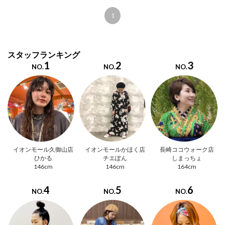
1
スタッフランキング
1
2
3
NO.
NO.
NO.
イオンモール久御山店
イオンモールかほく店
長崎ココウォーク店
ひかる
チエぽん
しまっちょ
146cm
146cm
164cm
4
5
6
NO.
NO.
NO.