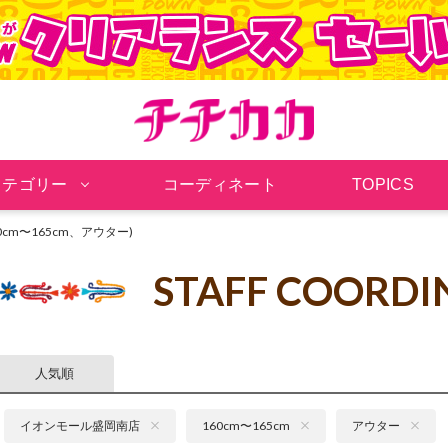
チチカカ オンラインシ
カテゴリー
コーディネート
TOPICS
cm〜165cm、アウター)
STAFF COORDI
人気順
イオンモール盛岡南店
160cm〜165cm
アウター