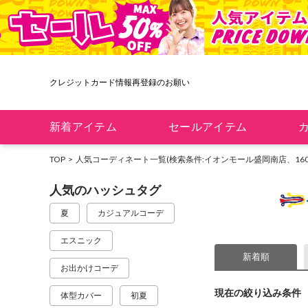
クレジットカード情報再登録のお願い
新着アイテム
セールアイテム
TOP
人気コーディネート一覧
(検索条件:イオンモール盛岡南店、160
人気のハッシュタグ
夏
カジュアルコーデ
エスニック
新着順
お出かけコーデ
現在の絞り込み条件
体型カバー
初夏