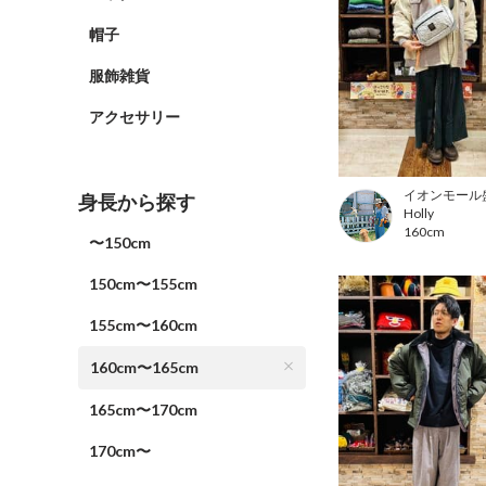
帽子
服飾雑貨
アクセサリー
イオンモール
身長から探す
Holly
160cm
〜150cm
150cm〜155cm
155cm〜160cm
160cm〜165cm
165cm〜170cm
170cm〜