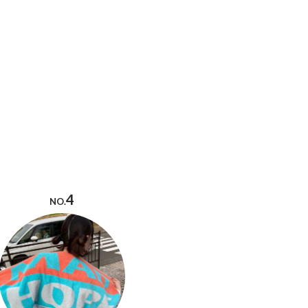
4
NO.