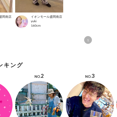
盛岡南店
イオンモール盛岡南店
yuki
160cm
1
ンキング
2
3
NO.
NO.