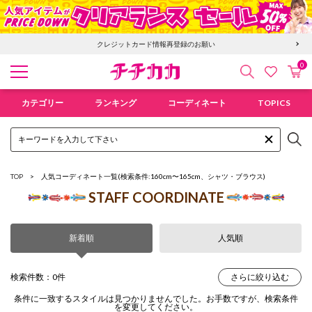
クレジットカード情報再登録のお願い
0
検索
カ
お気に入
チチカカ オンラインショップ
カテゴリー
ランキング
コーディネート
TOPICS
TOP
人気コーディネート一覧
(検索条件:160cm〜165cm、シャツ・ブラウス)
STAFF COORDINATE
新着順
人気順
検索件数：0件
さらに絞り込む
条件に一致するスタイルは見つかりませんでした。お手数ですが、検索条件
を変更してください。