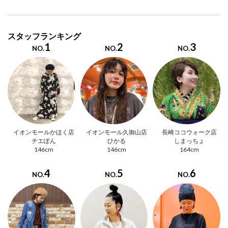
スタッフランキング
1
2
3
NO.
NO.
NO.
イオンモールかほく店
イオンモール久御山店
長崎ココウォーク店
チエぽん
ひかる
しまっちょ
146cm
146cm
164cm
4
5
6
NO.
NO.
NO.