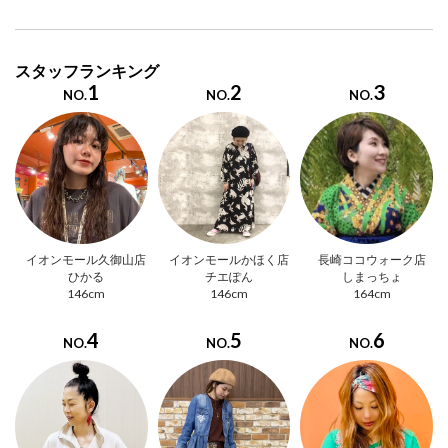
スタッフランキング
1
2
3
NO.
NO.
NO.
イオンモール久御山店
イオンモールかほく店
長崎ココウォーク店
ひかる
チエぽん
しまっちょ
146cm
146cm
164cm
4
5
6
NO.
NO.
NO.