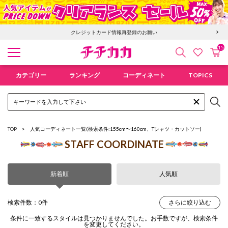
クレジットカード情報再登録のお願い
15
検索
カ
お気に入
チチカカ オンラインショップ
カテゴリー
ランキング
コーディネート
TOPICS
TOP
人気コーディネート一覧
(検索条件:155cm〜160cm、Tシャツ・カットソー)
STAFF COORDINATE
新着順
人気順
検索件数：0件
さらに絞り込む
条件に一致するスタイルは見つかりませんでした。お手数ですが、検索条件
を変更してください。