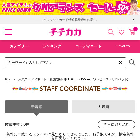
「GMO後払い」お支払い停滞時の回収手数料のご負担について
クレジットカード情報再登録のお願い
0
検索
カ
お気に入
チチカカ オンラインショップ
カテゴリー
ランキング
コーディネート
TOPICS
TOP
人気コーディネート一覧
(検索条件:150cm〜155cm、ワンピース・サロペット)
STAFF COORDINATE
新着順
人気順
検索件数：0件
さらに絞り込む
条件に一致するスタイルは見つかりませんでした。お手数ですが、検索条件
を変更してください。