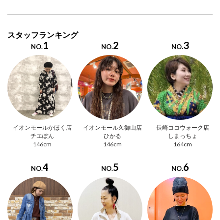
スタッフランキング
1
2
3
NO.
NO.
NO.
イオンモールかほく店
イオンモール久御山店
長崎ココウォーク店
チエぽん
ひかる
しまっちょ
146cm
146cm
164cm
4
5
6
NO.
NO.
NO.