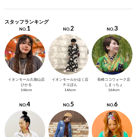
スタッフランキング
1
2
3
NO.
NO.
NO.
イオンモール久御山店
イオンモールかほく店
長崎ココウォーク店
ひかる
チエぽん
しまっちょ
146cm
146cm
164cm
4
5
6
NO.
NO.
NO.