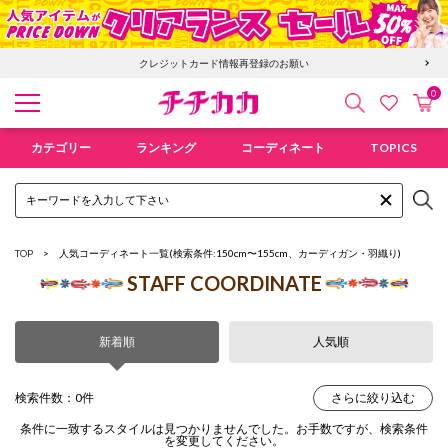
クレジットカード情報再登録のお願い
0
検索
カ
お気に入
チチカカ オンラインショップ
カテゴリー
ランキング
コーディネート
TOPICS
TOP
人気コーディネート一覧
(検索条件:150cm〜155cm、カーディガン・羽織り)
STAFF COORDINATE
新着順
人気順
検索件数：0件
さらに絞り込む
条件に一致するスタイルは見つかりませんでした。お手数ですが、検索条件
を変更してください。