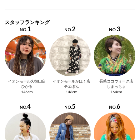
スタッフランキング
1
2
3
NO.
NO.
NO.
イオンモール久御山店
イオンモールかほく店
長崎ココウォーク店
ひかる
チエぽん
しまっちょ
146cm
146cm
164cm
4
5
6
NO.
NO.
NO.