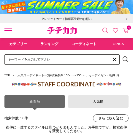
クレジットカード情報再登録のお願い
4
検索
カ
お気に入
チチカカ オンラインショップ
カテゴリー
ランキング
コーディネート
TOPICS
TOP
人気コーディネート一覧
(検索条件:150cm〜155cm、カーディガン・羽織り)
STAFF COORDINATE
新着順
人気順
検索件数：0件
さらに絞り込む
条件に一致するスタイルは見つかりませんでした。お手数ですが、検索条件
を変更してください。