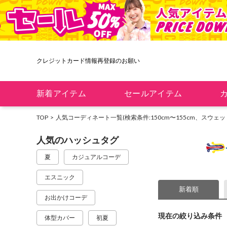
クレジットカード情報再登録のお願い
新着アイテム
セールアイテム
TOP
人気コーディネート一覧
(検索条件:150cm〜155cm、スウェ
人気のハッシュタグ
夏
カジュアルコーデ
エスニック
新着順
お出かけコーデ
現在の絞り込み条件
体型カバー
初夏