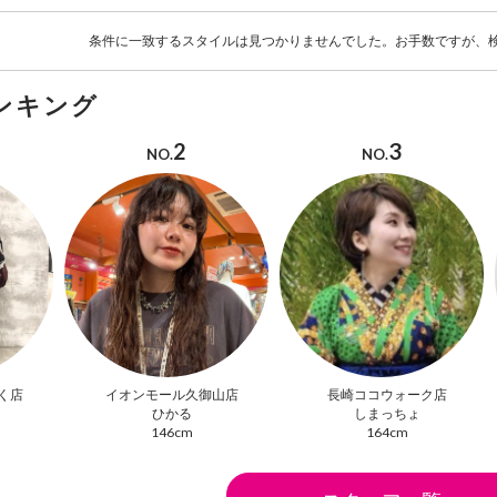
条件に一致するスタイルは見つかりませんでした。お手数ですが、
ンキング
2
3
NO.
NO.
く店
イオンモール久御山店
長崎ココウォーク店
ひかる
しまっちょ
146cm
164cm