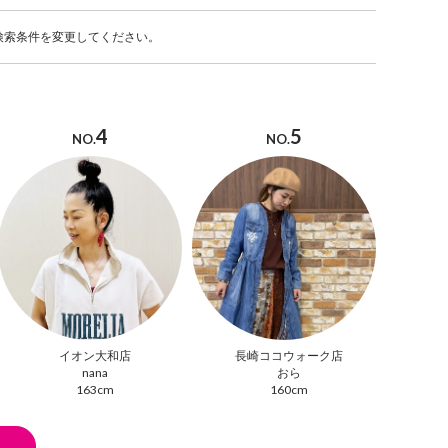
検索条件を変更してください。
4
5
NO.
NO.
イオン大和店
長崎ココウォーク店
nana
おら
163cm
160cm