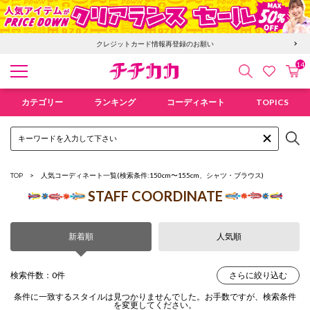
クレジットカード情報再登録のお願い
14
検索
カ
お気に入
チチカカ オンラインショップ
カテゴリー
ランキング
コーディネート
TOPICS
TOP
人気コーディネート一覧
(検索条件:150cm〜155cm、シャツ・ブラウス)
STAFF COORDINATE
新着順
人気順
検索件数：0件
さらに絞り込む
条件に一致するスタイルは見つかりませんでした。お手数ですが、検索条件
を変更してください。