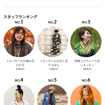
スタッフランキング
1
2
3
NO.
NO.
NO.
イオンモール久御山店
イオンモールかほく店
長崎ココウォーク店
ひかる
チエぽん
しまっちょ
146cm
146cm
164cm
4
5
6
NO.
NO.
NO.