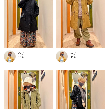
みか
みか
154cm
154cm