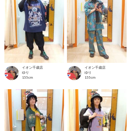
イオン千歳店
イオン千歳店
ゆり
ゆり
155cm
155cm