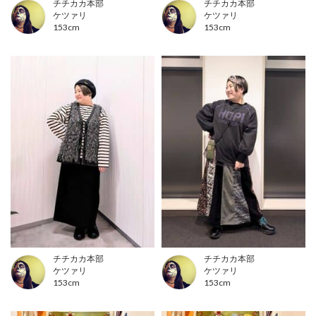
チチカカ本部
チチカカ本部
ケツァリ
ケツァリ
153cm
153cm
チチカカ本部
チチカカ本部
ケツァリ
ケツァリ
153cm
153cm