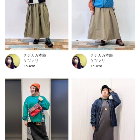
チチカカ本部
チチカカ本部
ケツァリ
ケツァリ
153cm
153cm