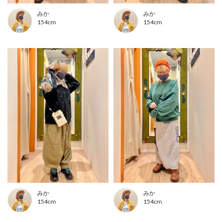
みか
みか
154cm
154cm
みか
みか
154cm
154cm