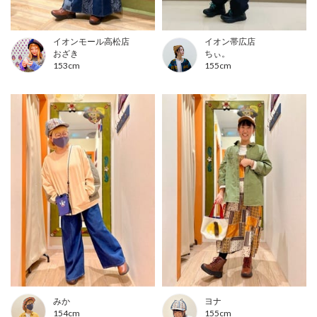
イオンモール高松店
イオン帯広店
おざき
ちぃ。
153cm
155cm
みか
ヨナ
154cm
155cm