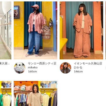
イオンモール東久留米店
サンエー西原シティ店
イオンモール久御山店
mikeko
ひかる
160cm
146cm