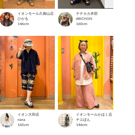
イオンモール久御山店
チチカカ本部
ひかる
ARICHON
146cm
160cm
イオン大和店
イオンモールかほく店
nana
チエぽん
163cm
146cm