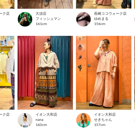
ーク店
大須店
長崎ココウォーク店
フィッシュマン
ゆめまる
161cm
156cm
ーク店
イオン大和店
イオン大和店
nana
せきちゃん
163cm
157cm