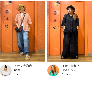
イオン大和店
イオン大和店
nana
せきちゃん
163cm
157cm