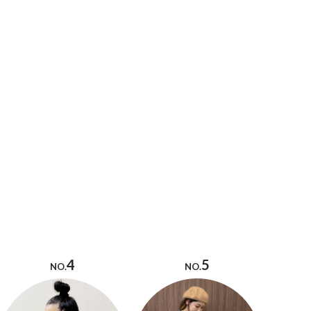
4
5
NO.
NO.