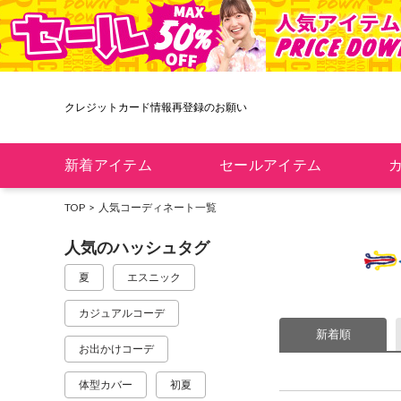
クレジットカード情報再登録のお願い
新着アイテム
セールアイテム
TOP
人気コーディネート一覧
人気のハッシュタグ
夏
エスニック
カジュアルコーデ
新着順
お出かけコーデ
体型カバー
初夏