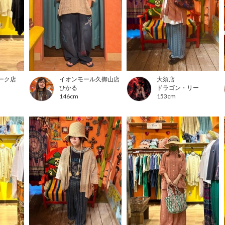
ーク店
イオンモール久御山店
大須店
ひかる
ドラゴン・リー
146cm
153cm