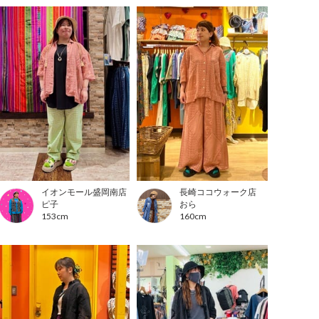
イオンモール盛岡南店
長崎ココウォーク店
ピ子
おら
153cm
160cm