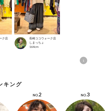
ーク店
長崎ココウォーク店
しまっちょ
164cm
1
ンキング
2
3
NO.
NO.