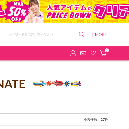
MORE
ョップ
0
NATE
検索件数：27件