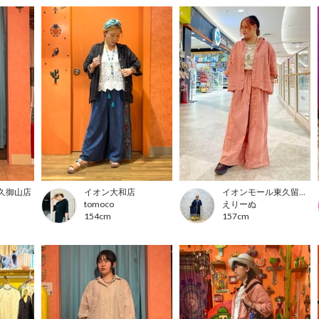
久御山店
イオン大和店
イオンモール東久留米店
tomoco
えりーぬ
154cm
157cm