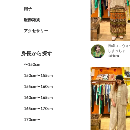
帽子
服飾雑貨
アクセサリー
長崎ココウォ
しまっちょ
身長から探す
164cm
〜150cm
150cm〜155cm
155cm〜160cm
160cm〜165cm
165cm〜170cm
170cm〜