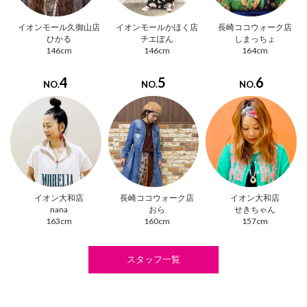
イオンモール久御山店
イオンモールかほく店
長崎ココウォーク店
ひかる
チエぽん
しまっちょ
146cm
146cm
164cm
4
5
6
NO.
NO.
NO.
イオン大和店
長崎ココウォーク店
イオン大和店
nana
おら
せきちゃん
163cm
160cm
157cm
スタッフ一覧