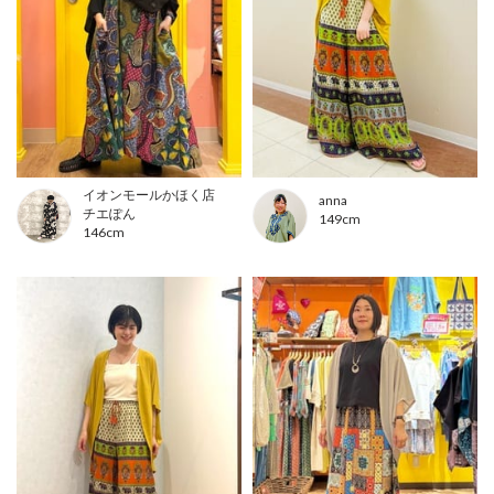
イオンモールかほく店
anna
チエぽん
149cm
146cm