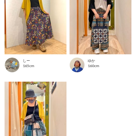
しー
ゆか
165cm
160cm