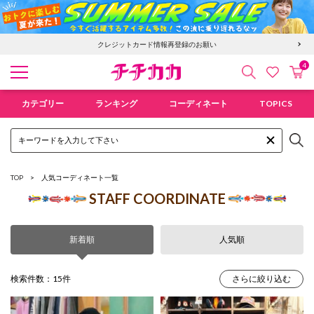
6,400円以上で送料無料！新規会員登録で300pt贈呈！
クレジットカード情報再登録のお願い
4
検索
カ
お気に入
チチカカ オンラインショップ
カテゴリー
ランキング
コーディネート
TOPICS
TOP
人気コーディネート一覧
STAFF COORDINATE
新着順
人気順
検索件数：15件
さらに絞り込む