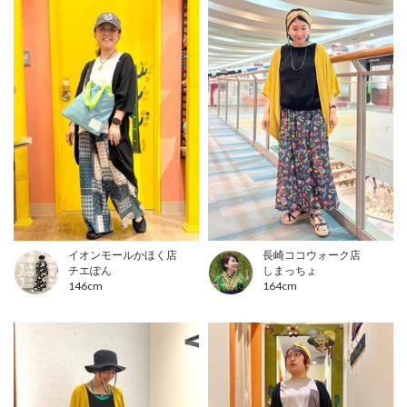
イオンモールかほく店
長崎ココウォーク店
チエぽん
しまっちょ
146cm
164cm