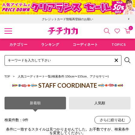
クレジットカード情報再登録のお願い
0
検索
カ
お気に入
チチカカ オンラインショップ
カテゴリー
ランキング
コーディネート
TOPICS
TOP
人気コーディネート一覧
(検索条件:150cm〜155cm、アクセサリー)
STAFF COORDINATE
新着順
人気順
検索件数：0件
さらに絞り込む
条件に一致するスタイルは見つかりませんでした。お手数ですが、検索条件
を変更してください。