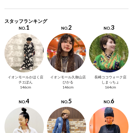
スタッフランキング
1
2
3
NO.
NO.
NO.
イオンモールかほく店
イオンモール久御山店
長崎ココウォーク店
チエぽん
ひかる
しまっちょ
146cm
146cm
164cm
4
5
6
NO.
NO.
NO.