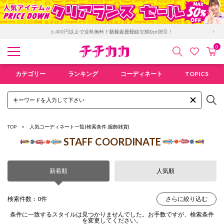
6,400円以上で送料無料！新規会員登録で300pt贈呈！
クレジットカード情報再登録のお願い
0
検索
カ
お気に入
チチカカ オンラインショップ
カテゴリー
ランキング
コーディネート
TOPICS
TOP
人気コーディネート一覧
(検索条件:服飾雑貨)
STAFF COORDINATE
新着順
人気順
検索件数：0件
さらに絞り込む
条件に一致するスタイルは見つかりませんでした。お手数ですが、検索条件
を変更してください。