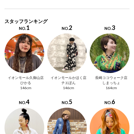
スタッフランキング
1
2
3
NO.
NO.
NO.
イオンモール久御山店
イオンモールかほく店
長崎ココウォーク店
ひかる
チエぽん
しまっちょ
146cm
146cm
164cm
4
5
6
NO.
NO.
NO.