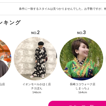
条件に一致するスタイルは見つかりませんでした。お手数ですが、
ンキング
2
3
NO.
NO.
山店
イオンモールかほく店
長崎ココウォーク店
チエぽん
しまっちょ
146cm
164cm