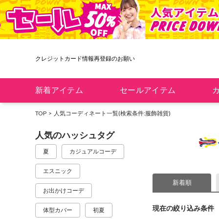
クレジットカード情報再登録のお願い
新着アイテム
セールアイテム
TOP
人気コーディネート一覧
(検索条件:服飾雑貨)
人気のハッシュタグ
夏
カジュアルコーデ
エスニック
新着順
お出かけコーデ
現在の絞り込み条件
体型カバー
初夏