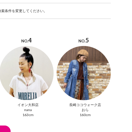
検索条件を変更してください。
4
5
NO.
NO.
イオン大和店
長崎ココウォーク店
nana
おら
163cm
160cm