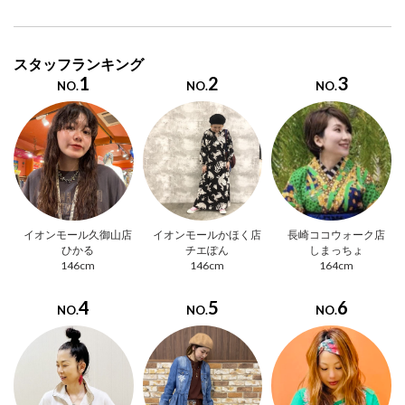
スタッフランキング
1
2
3
NO.
NO.
NO.
イオンモール久御山店
イオンモールかほく店
長崎ココウォーク店
ひかる
チエぽん
しまっちょ
146cm
146cm
164cm
4
5
6
NO.
NO.
NO.