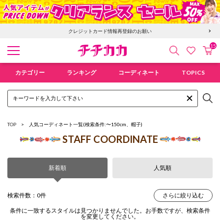
クレジットカード情報再登録のお願い
15
検索
カ
お気に入
チチカカ オンラインショップ
カテゴリー
ランキング
コーディネート
TOPICS
TOP
人気コーディネート一覧
(検索条件:〜150cm、帽子)
STAFF COORDINATE
新着順
人気順
検索件数：0件
さらに絞り込む
条件に一致するスタイルは見つかりませんでした。お手数ですが、検索条件
を変更してください。