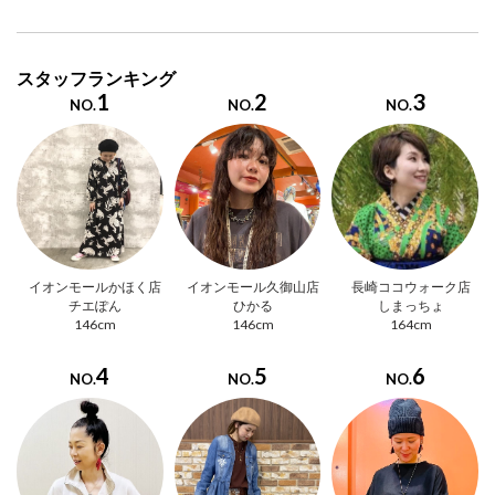
スタッフランキング
1
2
3
NO.
NO.
NO.
イオンモールかほく店
イオンモール久御山店
長崎ココウォーク店
チエぽん
ひかる
しまっちょ
146cm
146cm
164cm
4
5
6
NO.
NO.
NO.