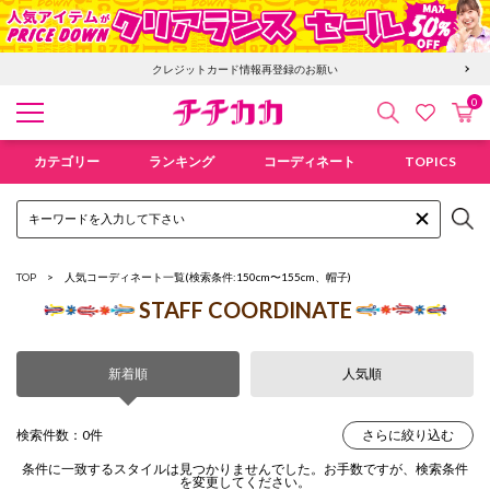
クレジットカード情報再登録のお願い
0
検索
カ
お気に入
チチカカ オンラインショップ
カテゴリー
ランキング
コーディネート
TOPICS
TOP
人気コーディネート一覧
(検索条件:150cm〜155cm、帽子)
STAFF COORDINATE
新着順
人気順
検索件数：0件
さらに絞り込む
条件に一致するスタイルは見つかりませんでした。お手数ですが、検索条件
を変更してください。