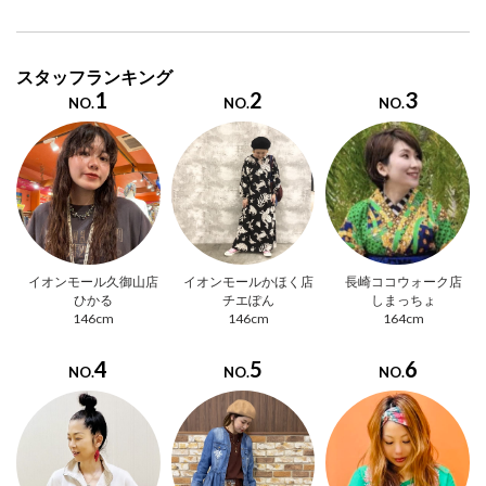
スタッフランキング
1
2
3
NO.
NO.
NO.
イオンモール久御山店
イオンモールかほく店
長崎ココウォーク店
ひかる
チエぽん
しまっちょ
146cm
146cm
164cm
4
5
6
NO.
NO.
NO.