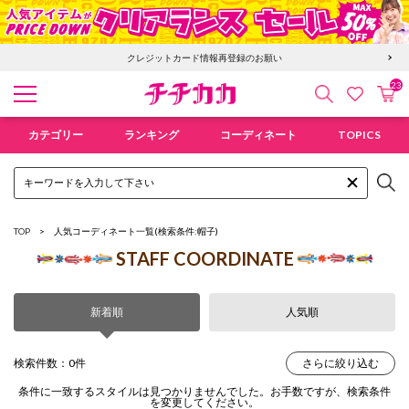
クレジットカード情報再登録のお願い
23
検索
カ
お気に入
チチカカ オンラインショップ
カテゴリー
ランキング
コーディネート
TOPICS
TOP
人気コーディネート一覧
(検索条件:帽子)
STAFF COORDINATE
新着順
人気順
検索件数：0件
さらに絞り込む
条件に一致するスタイルは見つかりませんでした。お手数ですが、検索条件
を変更してください。