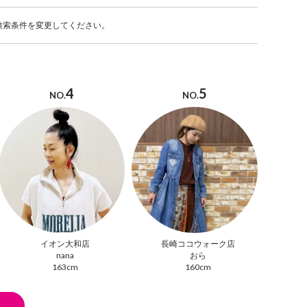
検索条件を変更してください。
4
5
NO.
NO.
イオン大和店
長崎ココウォーク店
nana
おら
163cm
160cm