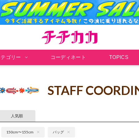
チチカカ オンラインシ
カテゴリー
コーディネート
TOPICS
STAFF COORDI
人気順
150cm〜155cm
バッグ