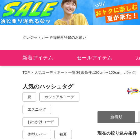
クレジットカード情報再登録のお願い
新着アイテム
セールアイテム
TOP
人気コーディネート一覧
(検索条件:150cm〜155cm、バッグ)
人気のハッシュタグ
夏
カジュアルコーデ
エスニック
新着順
お出かけコーデ
現在の絞り込み条件
体型カバー
初夏