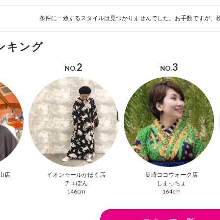
条件に一致するスタイルは見つかりませんでした。お手数ですが、
ンキング
2
3
NO.
NO.
山店
イオンモールかほく店
長崎ココウォーク店
チエぽん
しまっちょ
146cm
164cm