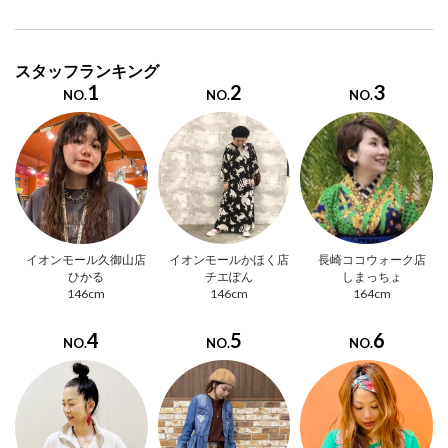
スタッフランキング
1
2
3
NO.
NO.
NO.
イオンモール久御山店
イオンモールかほく店
長崎ココウォーク店
ひかる
チエぽん
しまっちょ
146cm
146cm
164cm
4
5
6
NO.
NO.
NO.