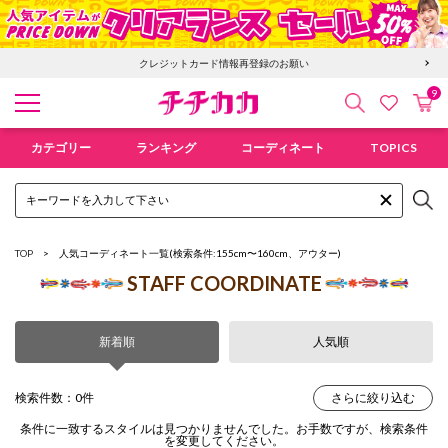
クレジットカード情報再登録のお願い
9
検索
カ
お気に入
チチカカ オンラインショップ
カテゴリー
ランキング
コーディネート
TOPICS
TOP
人気コーディネート一覧
(検索条件:155cm〜160cm、アウター)
STAFF COORDINATE
新着順
人気順
検索件数：0件
さらに絞り込む
条件に一致するスタイルは見つかりませんでした。お手数ですが、検索条件
を変更してください。