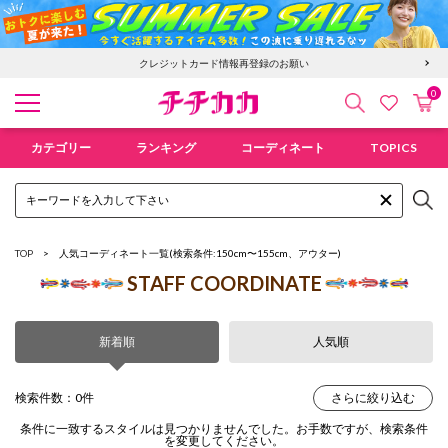
クレジットカード情報再登録のお願い
0
検索
カ
お気に入
チチカカ オンラインショップ
カテゴリー
ランキング
コーディネート
TOPICS
TOP
人気コーディネート一覧
(検索条件:150cm〜155cm、アウター)
STAFF COORDINATE
新着順
人気順
検索件数：0件
さらに絞り込む
条件に一致するスタイルは見つかりませんでした。お手数ですが、検索条件
を変更してください。