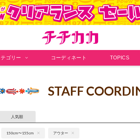
チチカカ オンラインシ
カテゴリー
コーディネート
TOPICS
)
STAFF COORDI
人気順
150cm〜155cm
アウター