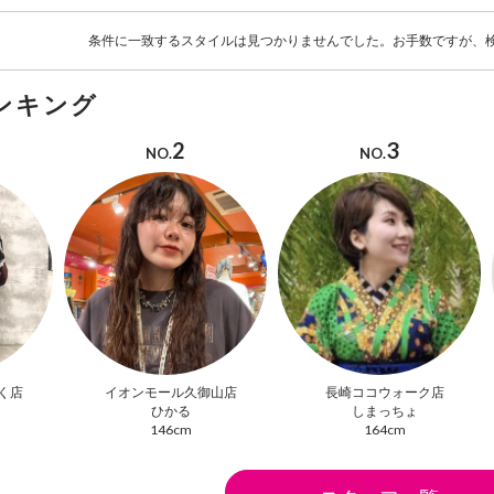
条件に一致するスタイルは見つかりませんでした。お手数ですが、
ンキング
2
3
NO.
NO.
く店
イオンモール久御山店
長崎ココウォーク店
ひかる
しまっちょ
146cm
164cm