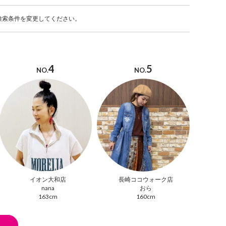
検索条件を変更してください。
4
5
NO.
NO.
イオン大和店
長崎ココウォーク店
nana
おら
163cm
160cm