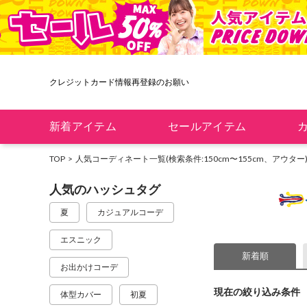
クレジットカード情報再登録のお願い
新着アイテム
セールアイテム
TOP
人気コーディネート一覧
(検索条件:150cm〜155cm、アウター
人気のハッシュタグ
夏
カジュアルコーデ
エスニック
新着順
お出かけコーデ
現在の絞り込み条件
体型カバー
初夏