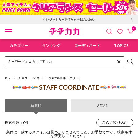
クレジットカード情報再登録のお願い
4
検索
カ
お気に入
チチカカ オンラインショップ
カテゴリー
ランキング
コーディネート
TOPICS
TOP
人気コーディネート一覧
(検索条件:アウター)
STAFF COORDINATE
新着順
人気順
検索件数：0件
さらに絞り込む
条件に一致するスタイルは見つかりませんでした。お手数ですが、検索条件
を変更してください。