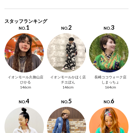
スタッフランキング
1
2
3
NO.
NO.
NO.
イオンモール久御山店
イオンモールかほく店
長崎ココウォーク店
ひかる
チエぽん
しまっちょ
146cm
146cm
164cm
4
5
6
NO.
NO.
NO.