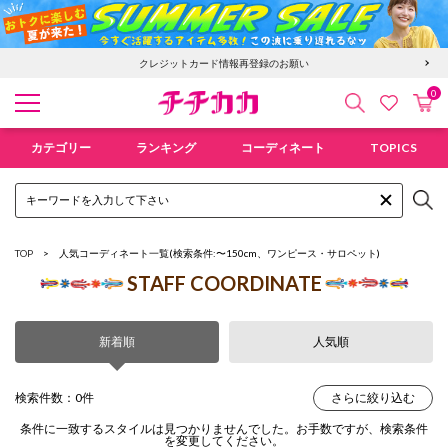
クレジットカード情報再登録のお願い
0
検索
カ
お気に入
チチカカ オンラインショップ
カテゴリー
ランキング
コーディネート
TOPICS
TOP
人気コーディネート一覧
(検索条件:〜150cm、ワンピース・サロペット)
STAFF COORDINATE
新着順
人気順
検索件数：0件
さらに絞り込む
条件に一致するスタイルは見つかりませんでした。お手数ですが、検索条件
を変更してください。