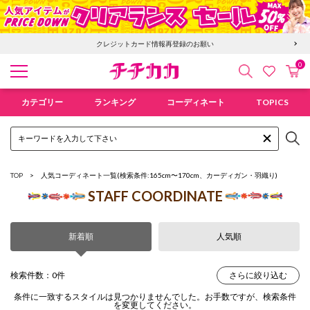
クレジットカード情報再登録のお願い
0
検索
カ
お気に入
チチカカ オンラインショップ
カテゴリー
ランキング
コーディネート
TOPICS
TOP
人気コーディネート一覧
(検索条件:165cm〜170cm、カーディガン・羽織り)
STAFF COORDINATE
新着順
人気順
検索件数：0件
さらに絞り込む
条件に一致するスタイルは見つかりませんでした。お手数ですが、検索条件
を変更してください。