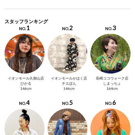
スタッフランキング
1
2
3
NO.
NO.
NO.
イオンモール久御山店
イオンモールかほく店
長崎ココウォーク店
ひかる
チエぽん
しまっちょ
146cm
146cm
164cm
4
5
6
NO.
NO.
NO.