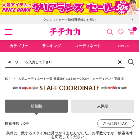
クレジットカード情報再登録のお願い
0
検索
カ
お気に入
チチカカ オンラインショップ
カテゴリー
ランキング
コーディネート
TOPICS
TOP
人気コーディネート一覧
(検索条件:165cm〜170cm、カーディガン・羽織り)
STAFF COORDINATE
新着順
人気順
検索件数：0件
さらに絞り込む
条件に一致するスタイルは見つかりませんでした。お手数ですが、検索条件
を変更してください。