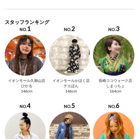
スタッフランキング
1
2
3
NO.
NO.
NO.
イオンモール久御山店
イオンモールかほく店
長崎ココウォーク店
ひかる
チエぽん
しまっちょ
146cm
146cm
164cm
4
5
6
NO.
NO.
NO.