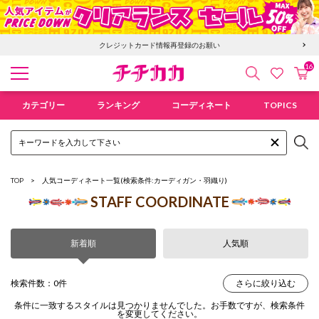
クレジットカード情報再登録のお願い
16
検索
カ
お気に入
チチカカ オンラインショップ
カテゴリー
ランキング
コーディネート
TOPICS
TOP
人気コーディネート一覧
(検索条件:カーディガン・羽織り)
STAFF COORDINATE
新着順
人気順
検索件数：0件
さらに絞り込む
条件に一致するスタイルは見つかりませんでした。お手数ですが、検索条件
を変更してください。