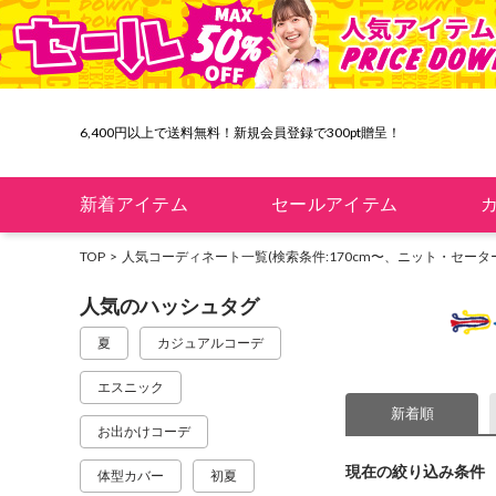
6,400円以上で送料無料！新規会員登録で300pt贈呈！
「GMO後払い」お支払い停滞時の回収手数料のご負担について
新着アイテム
セールアイテム
TOP
人気コーディネート一覧
(検索条件:170cm〜、ニット・セータ
人気のハッシュタグ
夏
カジュアルコーデ
エスニック
新着順
お出かけコーデ
現在の絞り込み条件
体型カバー
初夏