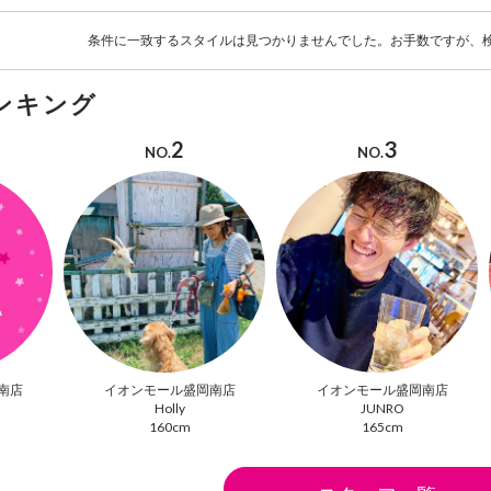
条件に一致するスタイルは見つかりませんでした。お手数ですが、
ンキング
2
3
NO.
NO.
南店
イオンモール盛岡南店
イオンモール盛岡南店
Holly
JUNRO
160cm
165cm