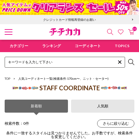
クレジットカード情報再登録のお願い
33
検索
カ
お気に入
チチカカ オンラインショップ
カテゴリー
ランキング
コーディネート
TOPICS
TOP
人気コーディネート一覧
(検索条件:170cm〜、ニット・セーター)
STAFF COORDINATE
新着順
人気順
検索件数：0件
さらに絞り込む
条件に一致するスタイルは見つかりませんでした。お手数ですが、検索条件
を変更してください。