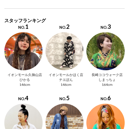
スタッフランキング
1
2
3
NO.
NO.
NO.
イオンモール久御山店
イオンモールかほく店
長崎ココウォーク店
ひかる
チエぽん
しまっちょ
146cm
146cm
164cm
4
5
6
NO.
NO.
NO.