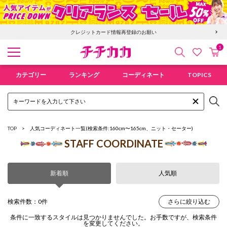
クレジットカード情報再登録のお願い
1
検索
カ
お気に入
チチカカ オンラインショップ
カテゴリー
ランキング
コーディネート
TOPICS
TOP
人気コーディネート一覧
(検索条件:160cm〜165cm、ニット・セーター)
STAFF COORDINATE
新着順
人気順
検索件数：0件
さらに絞り込む
条件に一致するスタイルは見つかりませんでした。お手数ですが、検索条件
を変更してください。