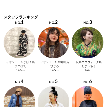
スタッフランキング
1
2
3
NO.
NO.
NO.
イオンモールかほく店
イオンモール久御山店
長崎ココウォーク店
チエぽん
ひかる
しまっちょ
146cm
146cm
164cm
4
5
6
NO.
NO.
NO.