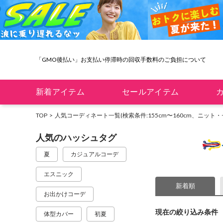
「GMO後払い」お支払い停滞時の回収手数料のご負担について
新着アイテム
セールアイテム
TOP
人気コーディネート一覧
(検索条件:155cm〜160cm、ニット
人気のハッシュタグ
夏
カジュアルコーデ
エスニック
新着順
お出かけコーデ
現在の絞り込み条件
体型カバー
初夏