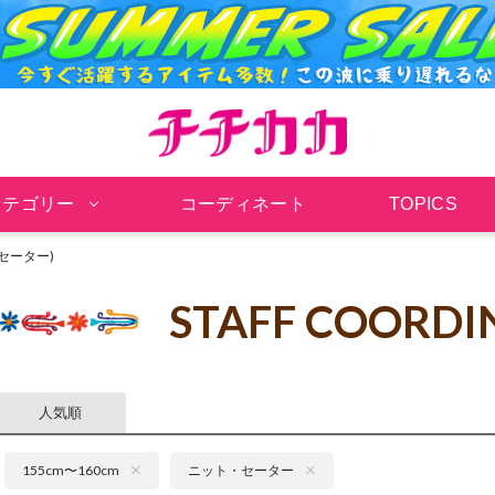
チチカカ オンラインシ
カテゴリー
コーディネート
TOPICS
・セーター)
STAFF COORDI
人気順
155cm〜160cm
ニット・セーター