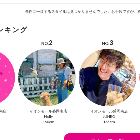
条件に一致するスタイルは見つかりませんでした。お手数ですが、
ンキング
2
3
NO.
NO.
南店
イオンモール盛岡南店
イオンモール盛岡南店
Holly
JUNRO
160cm
165cm