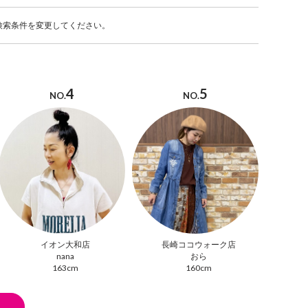
検索条件を変更してください。
4
5
NO.
NO.
イオン大和店
長崎ココウォーク店
nana
おら
163cm
160cm