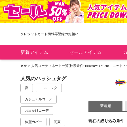
クレジットカード情報再登録のお願い
新着アイテム
セールアイテム
TOP
人気コーディネート一覧
(検索条件:155cm〜160cm、ニット
人気のハッシュタグ
夏
エスニック
カジュアルコーデ
新着順
お出かけコーデ
現在の絞り込み条件
体型カバー
初夏