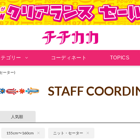
チチカカ オンラインシ
カテゴリー
コーディネート
TOPICS
・セーター)
STAFF COORDI
人気順
155cm〜160cm
ニット・セーター