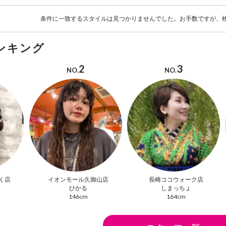
条件に一致するスタイルは見つかりませんでした。お手数ですが、
ンキング
2
3
NO.
NO.
く店
イオンモール久御山店
長崎ココウォーク店
ひかる
しまっちょ
146cm
164cm