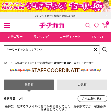
クレジットカード情報再登録のお願い
0
検索
カ
お気に入
チチカカ オンラインショップ
カテゴリー
ランキング
コーディネート
TOPICS
TOP
人気コーディネート一覧
(検索条件:150cm〜155cm、ニット・セーター)
STAFF COORDINATE
新着順
人気順
検索件数：0件
さらに絞り込む
条件に一致するスタイルは見つかりませんでした。お手数ですが、検索条件
を変更してください。