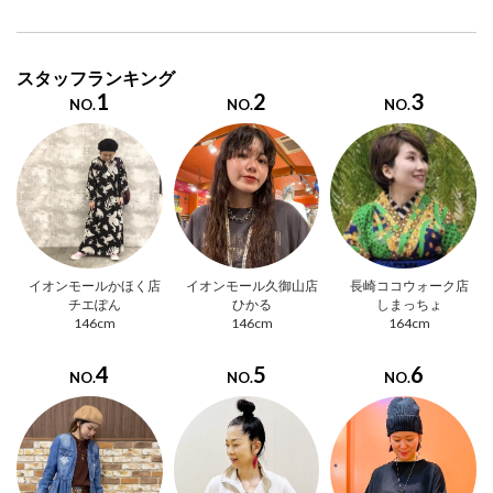
スタッフランキング
1
2
3
NO.
NO.
NO.
イオンモールかほく店
イオンモール久御山店
長崎ココウォーク店
チエぽん
ひかる
しまっちょ
146cm
146cm
164cm
4
5
6
NO.
NO.
NO.