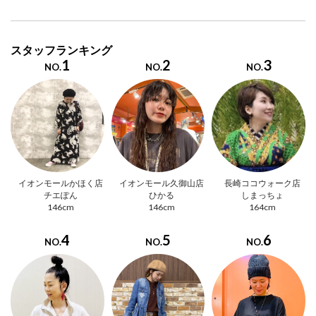
スタッフランキング
1
2
3
NO.
NO.
NO.
イオンモールかほく店
イオンモール久御山店
長崎ココウォーク店
チエぽん
ひかる
しまっちょ
146cm
146cm
164cm
4
5
6
NO.
NO.
NO.