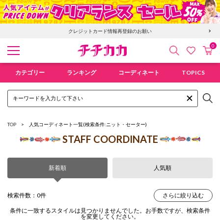
クレジットカード情報再登録のお願い
0
検索
カ
お気に入
チチカカ オンラインショップ
カテゴリー
ランキング
コーディネート
TOPICS
TOP
人気コーディネート一覧
(検索条件:ニット・セーター)
STAFF COORDINATE
新着順
人気順
検索件数：0件
さらに絞り込む
条件に一致するスタイルは見つかりませんでした。お手数ですが、検索条件
を変更してください。