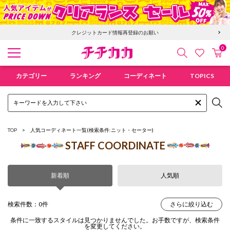
クレジットカード情報再登録のお願い
0
検索
カ
お気に入
チチカカ オンラインショップ
カテゴリー
ランキング
コーディネート
TOPICS
TOP
人気コーディネート一覧
(検索条件:ニット・セーター)
STAFF COORDINATE
新着順
人気順
検索件数：0件
さらに絞り込む
条件に一致するスタイルは見つかりませんでした。お手数ですが、検索条件
を変更してください。