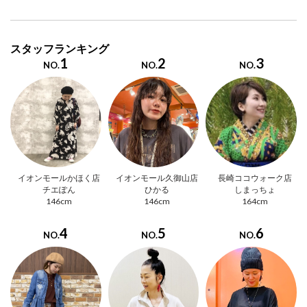
スタッフランキング
1
2
3
NO.
NO.
NO.
イオンモールかほく店
イオンモール久御山店
長崎ココウォーク店
チエぽん
ひかる
しまっちょ
146cm
146cm
164cm
4
5
6
NO.
NO.
NO.