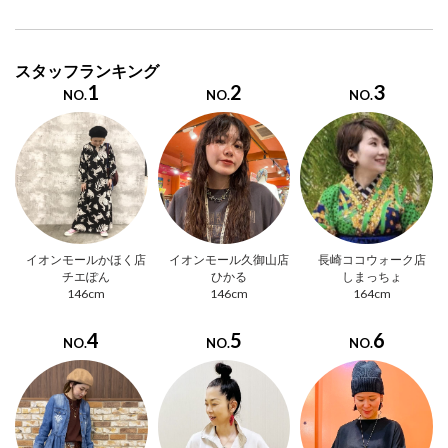
スタッフランキング
1
2
3
NO.
NO.
NO.
イオンモールかほく店
イオンモール久御山店
長崎ココウォーク店
チエぽん
ひかる
しまっちょ
146cm
146cm
164cm
4
5
6
NO.
NO.
NO.