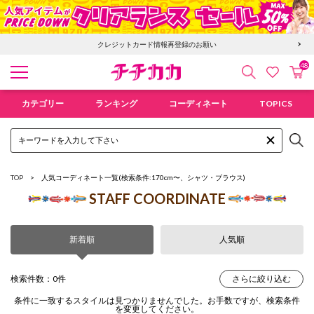
クレジットカード情報再登録のお願い
48
検索
カ
お気に入
チチカカ オンラインショップ
カテゴリー
ランキング
コーディネート
TOPICS
TOP
人気コーディネート一覧
(検索条件:170cm〜、シャツ・ブラウス)
STAFF COORDINATE
新着順
人気順
検索件数：0件
さらに絞り込む
条件に一致するスタイルは見つかりませんでした。お手数ですが、検索条件
を変更してください。