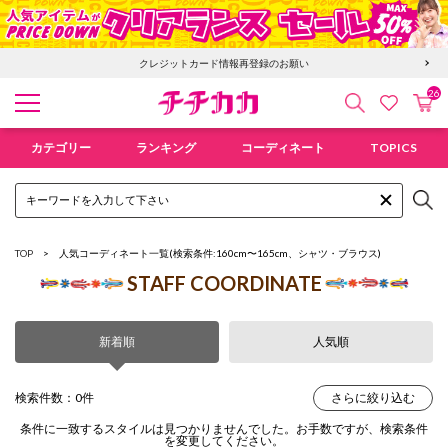
クレジットカード情報再登録のお願い
26
検索
カ
お気に入
チチカカ オンラインショップ
カテゴリー
ランキング
コーディネート
TOPICS
TOP
人気コーディネート一覧
(検索条件:160cm〜165cm、シャツ・ブラウス)
STAFF COORDINATE
新着順
人気順
検索件数：0件
さらに絞り込む
条件に一致するスタイルは見つかりませんでした。お手数ですが、検索条件
を変更してください。