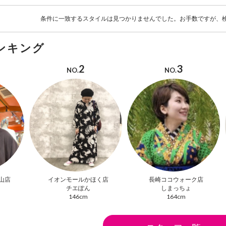
条件に一致するスタイルは見つかりませんでした。お手数ですが、
ンキング
2
3
NO.
NO.
山店
イオンモールかほく店
長崎ココウォーク店
チエぽん
しまっちょ
146cm
164cm