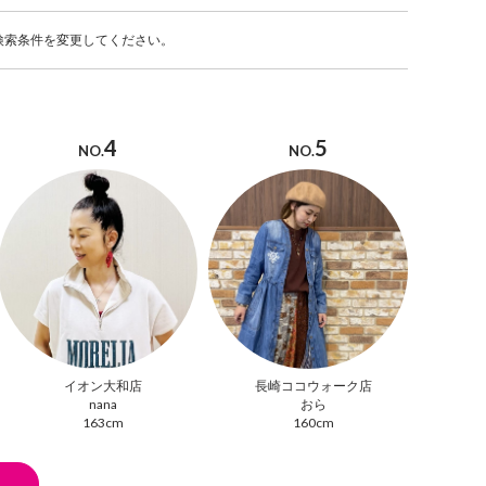
検索条件を変更してください。
4
5
NO.
NO.
イオン大和店
長崎ココウォーク店
nana
おら
163cm
160cm