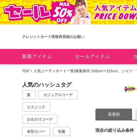
クレジットカード情報再登録のお願い
新着アイテム
セールアイテム
TOP
人気コーディネート一覧
(検索条件:150cm〜155cm、シャツ
人気のハッシュタグ
夏
カジュアルコーデ
エスニック
新着順
お出かけコーデ
現在の絞り込み条件
体型カバー
初夏