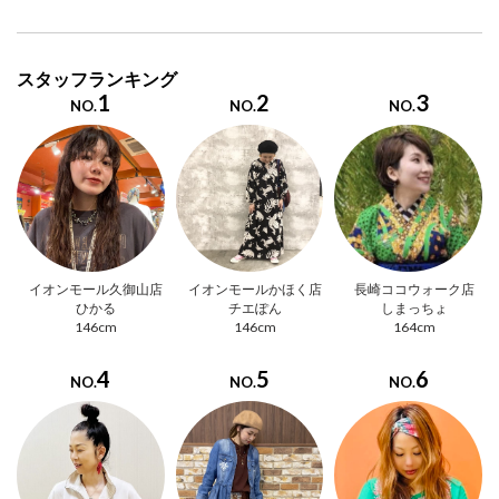
スタッフランキング
1
2
3
NO.
NO.
NO.
イオンモール久御山店
イオンモールかほく店
長崎ココウォーク店
ひかる
チエぽん
しまっちょ
146cm
146cm
164cm
4
5
6
NO.
NO.
NO.