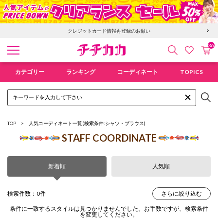
クレジットカード情報再登録のお願い
36
検索
カ
お気に入
チチカカ オンラインショップ
カテゴリー
ランキング
コーディネート
TOPICS
TOP
人気コーディネート一覧
(検索条件:シャツ・ブラウス)
STAFF COORDINATE
新着順
人気順
検索件数：0件
さらに絞り込む
条件に一致するスタイルは見つかりませんでした。お手数ですが、検索条件
を変更してください。